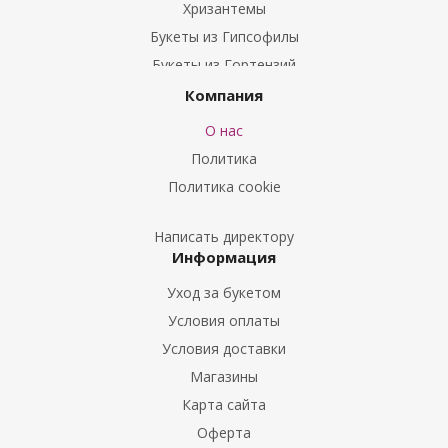
Хризантемы
Букеты из Гипсофилы
Букеты из Гортензий
Букеты из Ирисов
Компания
Букеты из Лилий
О нас
Букеты из Подсолнухов
Политика
Букеты из Эустом
Политика cookie
Букеты из Пион
Букеты из Гладиолусов
Написать директору
Информация
Букеты из Тюльпанов
Уход за букетом
Условия оплаты
Условия доставки
Магазины
Карта сайта
Оферта