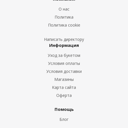
Букеты из Лилий
О нас
Букеты из Подсолнухов
Политика
Букеты из Эустом
Политика cookie
Букеты из Пион
Букеты из Гладиолусов
Написать директору
Информация
Букеты из Тюльпанов
Уход за букетом
Условия оплаты
Условия доставки
Магазины
Карта сайта
Оферта
Помощь
Блог