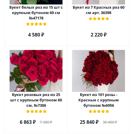
Букет белых роз из 15 шт с
Букет из 7 Красных роз 60
крупным бутоном 60 см
см арт. 36398
№47178
4 580
₽
2 220
₽
Букет розовых роз из 25
Букет из 101 розы -
шт с крупным бутоном 60
Красные с крупным
см, №7306
бутоном №6956
6 863
₽
25 840
₽
7 380
₽
30 400
₽