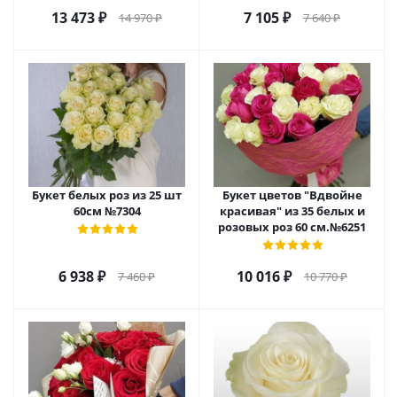
13 473
₽
7 105
₽
14 970
₽
7 640
₽
Букет белых роз из 25 шт
Букет цветов "Вдвойне
60см №7304
красивая" из 35 белых и
розовых роз 60 см.№6251
6 938
₽
10 016
₽
7 460
₽
10 770
₽