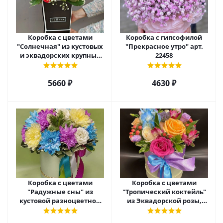
Коробка с цветами
Коробка с гипсофилой
"Солнечная" из кустовых
"Прекрасное утро" арт.
и эквадорских крупных
22458
роз с гипсофилой арт.
22459
5660 ₽
4630 ₽
Коробка с цветами
Коробка с цветами
"Радужные сны" из
"Тропический коктейль"
кустовой разноцветной
из Эквадорской розы,
хризантемы арт. 22457
эустомы, альстромерии
арт. 22456