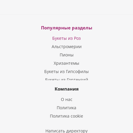
Популярные разделы
Букеты из Роз
Альстромерии
Пионы
Хризантемы
Букеты из Гипсофилы
Букеты из Гортензий
Букеты из Ирисов
Компания
Букеты из Лилий
О нас
Букеты из Подсолнухов
Политика
Букеты из Эустом
Политика cookie
Букеты из Пион
Букеты из Гладиолусов
Написать директору