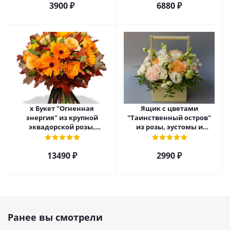
3900 ₽
6880 ₽
х Букет "Огненная
Ящик с цветами
энергия" из крупной
"Таинственный остров"
эквадорской розы,
из розы, эустомы и
гиперикума и гермини.
диантуса арт. 7754
арт. 7628
13490 ₽
2990 ₽
Ранее вы смотрели