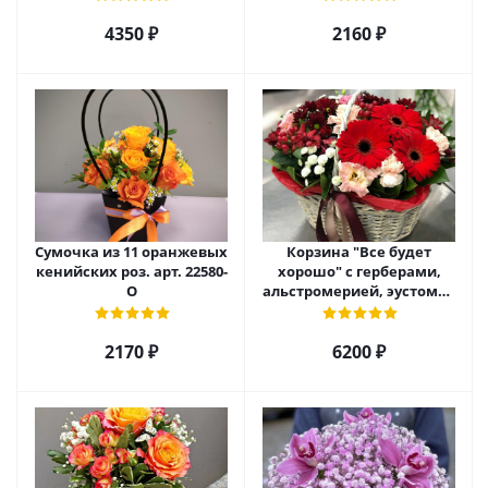
4350 ₽
2160 ₽
Сумочка из 11 оранжевых
Корзина "Все будет
кенийских роз. арт. 22580-
хорошо" с герберами,
О
альстромерией, эустомой
и хризантемой арт. 22461
2170 ₽
6200 ₽